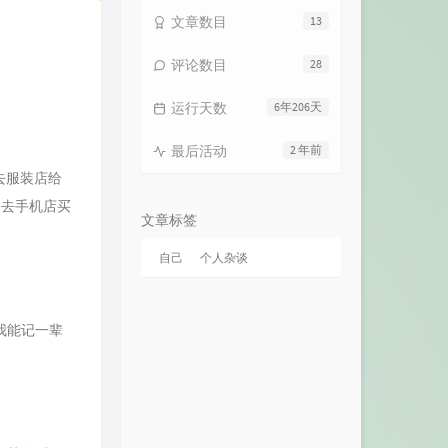
16
III（slow rhythm）
Martins Garix
文章数目
13
17
Can You Feel the Love Tonight
评论数目
28
Elton John
18
III
HSHKGN
运行天数
6年206天
19
Fire On Fire
Sam Smith
20
Watch Me Fly
Elliot Brown
最后活动
2 年前
21
I'm Not The Only One
Sam Smith
去服装店给
便去手机店买
22
心做し
双笙 (陈元汐)
文章标签
23
Everglow
Coldplay
自己
个人杂谈
24
Power (In Your Soul)
Interupt / Luna LePage
25
Power (In Your Soul)
Interupt / Luna LePage / Dave Winnel /
我能记一辈
26
Remember Our Summer
Josip Mijatovic
FrogMonster
27
向天再借五百年
韩磊
28
III
Athletics
29
转眼瞬间
李健