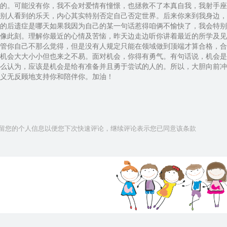
的。可能没有你，我不会对爱情有憧憬，也拯救不了本真自我，我射手座
别人看到的乐天，内心其实特别否定自己否定世界。后来你来到我身边，
的后遗症是哪天如果我因为自己的某一句话惹得咱俩不愉快了，我会特别
像此刻。理解你最近的心情及苦恼，昨天边走边听你讲着最近的所学及见
管你自己不那么觉得，但是没有人规定只能在领域做到顶端才算合格，合
机会大大小小但也来之不易。面对机会，你得有勇气。有句话说，机会是
么认为，应该是机会是给有准备并且勇于尝试的人的。所以，大胆向前冲
义无反顾地支持你和陪伴你。加油！
技术保留您的个人信息以便您下次快速评论，继续评论表示您已同意该条款