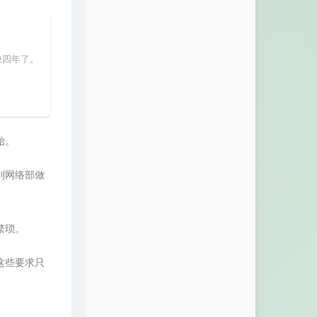
62A>
矢野立美
45
天地由我
Smile_小千 / 橙翼
46
One More Light
Linkin Park
快四年了。
47
Just the Way You Are
Bruno Mars
48
Demons
Imagine Dragons
49
Safe & Sound
Taylor Swift / The Civil Wars
50
Butter-Fly
和田光司
始。
51
童话
光良
52
Enemy (Arcane League of
到网络部做
Legends)
Krutikov Music
53
Silver Scrapes
Chronic Crew
54
We Won't Be Alone
繁琐。
Feint / Laura Brehm
55
真英雄
张卫健
56
上海一九四三
周杰伦
这些要求只
57
最爱
周慧敏
58
Say Something