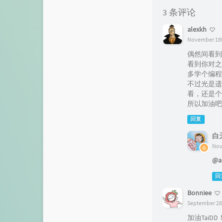
3 条评论
alexkh
November 18t
偶然间看到
看到你对之
多学个编程
不过光是遗
看，还是个
所以加油吧
回复
白
Nov
@a
回
Bonniee
September 28t
加油Tai