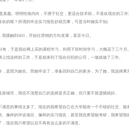
我是真蠢。明明性格内向，不擅于社交，更适合技术岗，不喜欢现在的工作
喜欢的呢？所谓的毕业实习报告抄就完事，可是当时确实不知)
，我接触到SEO，开始往营销的方向发展，直至今日。
 的好奇，于是我在网上买的课程学习，利用下班时间学习，大概花了三个月。
网上找这样的工作，于是就来到了现在任职的公司，一做就做了三年。
作，是因为她在。而她毕业了，准备回到自己的家乡，为了她，我选择离
。
这座城市，我也不清楚自己的选择是否正确，但只要不留遗憾就好。
不满意的事情太多了。现在的我希望自己在大学能有一个不错的社交、能
活、像样的毕设项目、像样的实习报告，甚至我也希望能考研，我希望我
了，现在我只希望以后不再有这么多的不满意。