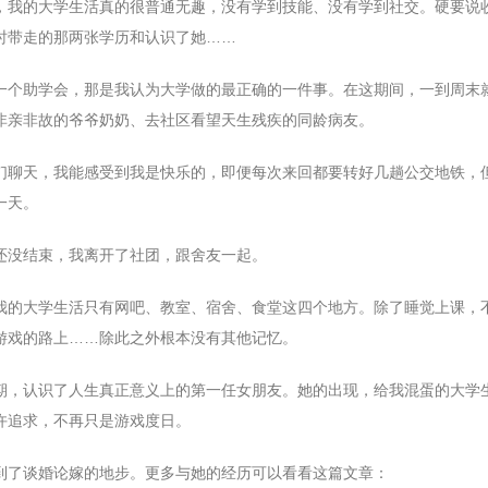
，我的大学生活真的很普通无趣，没有学到技能、没有学到社交。硬要说
时带走的那两张学历和认识了她……
一个助学会，那是我认为大学做的最正确的一件事。在这期间，一到周末
非亲非故的爷爷奶奶、去社区看望天生残疾的同龄病友。
们聊天，我能感受到我是快乐的，即便每次来回都要转好几趟公交地铁，
一天。
还没结束，我离开了社团，跟舍友一起。
我的大学生活只有网吧、教室、宿舍、食堂这四个地方。除了睡觉上课，
游戏的路上……除此之外根本没有其他记忆。
期，认识了人生真正意义上的第一任女朋友。她的出现，给我混蛋的大学
许追求，不再只是游戏度日。
到了谈婚论嫁的地步。更多与她的经历可以看看这篇文章：