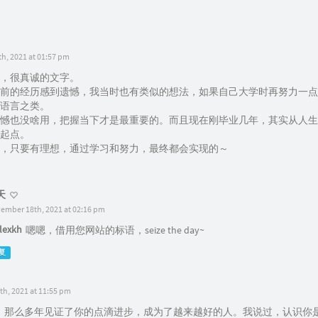
h, 2021 at 01:57 pm
，很真诚的文字。
前的经历感到遗憾，我当时也有类似的想法，如果自己大学时再努力一点
语言之类。
憾也没啥用，把握当下才是最重要的。而且现在刚毕业几年，其实从人生
起点。
，只要有理想，通过学习和努力，最终都会实现的～
天
ember 18th, 2021 at 02:16 pm
lexkh
嗯嗯，借用您网站的标语，seize the day~
复
h, 2021 at 11:55 pm
DD！那么多年见证了你的点滴进步，成为了越来越好的人。我说过，认识你