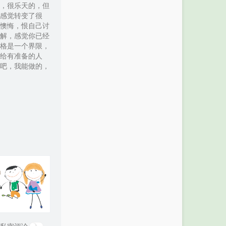
，很乐天的，但
Two Steps From Hell
103
Main Theme (Arr. Bateman) (主旋
感觉转变了很
懊悔，恨自己讨
律（贝特曼改编）)
104
Traveling Light
Joel Hanson
解，感觉你已经
Maksim / Jeff Wayne / Orchestra
格是一个界限，
105
휘성
蔡耀轩
给有准备的人
106
Home
ThimLife / Bibiane Z
吧，我能做的，
107
NARUTO Main Theme
六三四
108
城南花已开
三亩地
109
All Falls Down
Alan Walker / Noah Cyrus / Digital Farm
110
Victory
Animals / Juliander
Two Steps From Hell / Thomas
111
FAIRY TAIL メインテーマ 2014
Bergersen
高梨康治
112
旅立ちの序曲 ～
OVERTURE:FAIRY TAIL メインテーマ～
113
ツナ覚醒
佐桥俊彦
高梨康治
114
Nevada
Vicetone / Cozi Zuehlsdorff
115
Unchained
Molly Sanden
116
Just Give Me a Reason