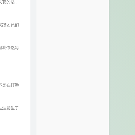
收获的话，
30
Laying Me Low
David Cook
31
龙战骑士
周杰伦
32
Counting Stars
OneRepublic
就跟团员们
33
Where Did U Go
G.E.M. 邓紫棋
34
意外
薛之谦
但我依然每
35
千年泪
Tank
36
Call your name (Gv)
澤野弘之 / R!N/Gemie
37
Moonlight (feat. 袁娅维)
潘玮柏 / 袁娅维TIA RAY
38
Into The Fire
Thirteen Senses
不是在打游
39
That's Why You Go Away
Michael Learns To Rock
40
Let Her Go
Passenger
41
The Sound of Silence
生涯发生了
Simon & Garfunkel
42
Lucky
Colbie Caillat / Jason Mraz
43
Running Out Of Roses
Alan Walker / Jamie Miller
44
远き呼び声の彼方へ <M-41,M-