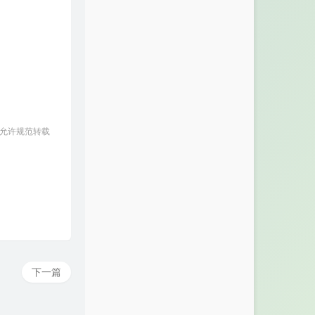
74
Creep
GAMPER & DADONI
75
海阔天空
BEYOND
76
Challengers
英雄联盟
77
Psycho (Pt. 2)
Russ
78
Larg
Elgit Doda
79
Problem
 允许规范转载
Ariana Grande / Iggy Azalea
80
我爱的人
陈小春
81
电灯胆
邓丽欣
82
No Promises
Shayne Ward
83
Despacito
Luis Fonsi / Daddy Yankee / Justin
84
River Flows In You
Martin Ermen
Bieber
85
Too Serious Too Soon
下一篇
Gareth Gates
86
River Flows in You
jantar música
87
Please Don't Go
Joel Adams