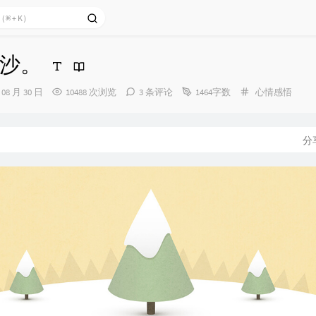
沙。
分
 08 月 30 日
10488 次浏览
3 条评论
1464字数
心情感悟
类：
分