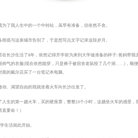
成为了我人生中的一个中转站，虽早有准备，但依然不舍。
备彻底与这座城市告别了，于是想写点文字记录这段岁月。
经在长沙生活了8年，依然记得开学前为来到大学做准备的样子: 爸妈带我
很帅气的衣服(现在依然能穿，只是裤子被宿舍老鼠咬了几个洞……)，顺
对面的戴尔店买了一台笔记本电脑。
激动、渴望自由的我就坐着火车向长沙出发了。
了人生的第一趟火车，买的硬座票，整整23个小时，这趟坐火车的感受，
简直要命！）
，大学生活就此开始。