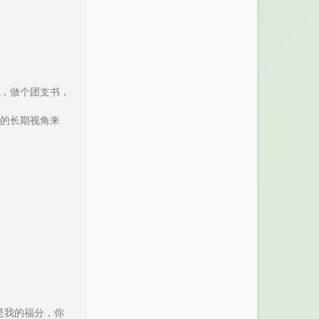
88
Dream It Possible
Delacey
89
涅槃 (Phoenix)
英雄联盟
90
Ngẫu Hứng
Newton-
91
LOL Remix
Gavin Henry
，做个团支书，
92
Battle Symphony
Razor Red Noise
93
Legends Never Die 传奇永不熄
的长期视角来
英雄联盟 / Against the Current
94
Silver Scrapes
Chronic Crew
95
風のとおり道
奥戸巴寿
96
いつも何度でも
久石让 / 木村弓 (きむら ゆみ)
97
めぐる季節
奥戸巴寿
98
あの日の川
久石让
99
いのちの名前
木村弓
100
君をのせて
久石让 / 井上杏美 (井上あずみ)
101
Breathless
Shayne Ward
是我的福分，你
102
Empire Of Angels