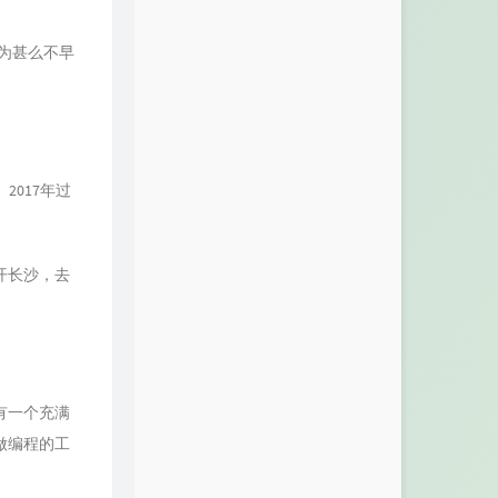
A Great Big World / Christina Aguilera
59
Wonderful U
AGA
60
雨中的恋人们
黄凯芹
为甚么不早
61
All The Things She Said
Seraphine / Jasmine Clarke / Absofacto
62
Tuesday
Five for Fighting
63
So Sick
米卡
64
世界が終るまでは…
WANDS
2017年过
65
Hai Phút Hơn
Pháo
66
光
梦然
开长沙，去
67
真的爱你
BEYOND
68
Intro
Dreamtale
69
僕が死のうと思ったのは
中岛美嘉
70
Are You With Me (ARNXT041)
有一个充满
Lost Frequencies
71
Reality
Lost Frequencies / Janieck
做编程的工
72
星空
五月天
73
Stupid
Tone Damli