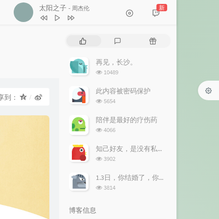
1
抽离
徐良 / 刘丹萌
太阳之子
新
- 周杰伦
2
他的猫
徐良 / 杨曦
3
太阳之子
周杰伦
热
最
随
4
The Cure
Lady Gaga
门
新
机
文
评
文
5
HOME SWEET HOME (feat.
再见，长沙。
章
论
章
浏
10489
TAEYANG, DAESUNG)
G-DRAGON
6
Right Now (Na Na Na)
Akon
览
次
此内容被密码保护
7
迷人的危险
Dance Flow
享到：
数:
浏
5654
8
高山流水
中央民族乐团
览
次
陪伴是最好的疗伤药
9
TAKE ME
G-DRAGON
数:
浏
4066
览
10
我落泪情绪零碎
周杰伦
次
知己好友，是没有私心的
11
一生守候
陈淑桦
数:
浏
3902
览
12
Valentine's Day
阿杜
次
1.3日，你结婚了，你们要幸福一辈子呀!
13
Broken (破局)
MKMS
数:
浏
3814
览
14
Funky Friday
Dave / Fredo
次
博客信息
数:
15
相思遥
魏玉慧