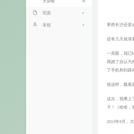
大杂烩
0
页面
果然长沙还是
关于
友链
留言墙
还有几天就准
时光机
一晃眼，我已
我挑了自认为
了手机和到路
就这样，载着
这次，我乘上
子！（哈哈，
2013年9月