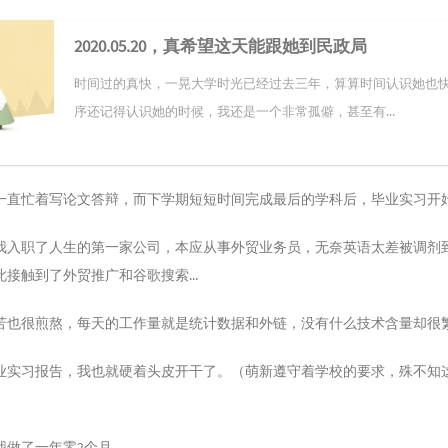
2020.05.20，真希望这天能跟她到民政局
时间过的真快，一晃大学时光已经过去三年，算算时间认识她也
序还记得认识她的时候，我还是一个非常孤僻，甚至有...
一直忙着写论文答辩，而下学期短短时间完成最后的学科后，毕业实习开
1月，我入职了人生的第一家公司，本应从事外贸业务员，无奈英语太差被调剂
接触到了外贸推广和谷歌搜索...
苦也很煎熬，每天的工作量就是统计数据和外链，没有什么技术含量却很
业实习报告，我也就硬着头皮开干了。（萌新遵守着学校的要求，殊不知
我做了一年零2个月。